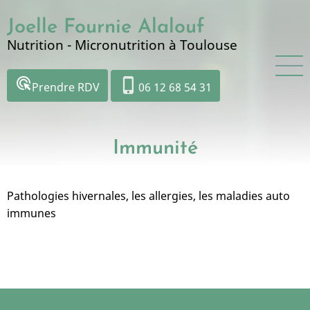
Aller
Joelle Fournie Alalouf
au
contenu
Nutrition - Micronutrition à Toulouse
principal
ads_click
phone_iphone
Prendre RDV
06 12 68 54 31
Immunité
Pathologies hivernales, les allergies, les maladies auto
immunes