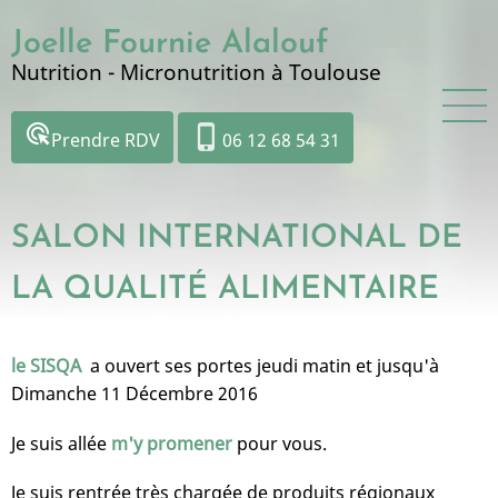
Aller
Joelle Fournie Alalouf
au
contenu
Nutrition - Micronutrition à Toulouse
principal
ads_click
phone_iphone
Prendre RDV
06 12 68 54 31
SALON INTERNATIONAL DE
LA QUALITÉ ALIMENTAIRE
le SISQA
a ouvert ses portes jeudi matin et jusqu'à
Dimanche 11 Décembre 2016
Je suis allée
m'y promener
pour vous.
Je suis rentrée très chargée de produits régionaux