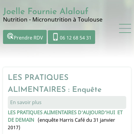
Aller
Joelle Fournie Alalouf
au
contenu
Nutrition - Micronutrition à Toulouse
principal
ads_click
phone_iphone
Prendre RDV
06 12 68 54 31
LES PRATIQUES
ALIMENTAIRES : Enquête
En savoir plus
sur
LES
LES PRATIQUES ALIMENTAIRES D'AUJOURD'HUI ET
PRATIQUES
DE DEMAIN
(enquête Harris Café du 31 janvier
ALIMENTAIRES
2017)
: