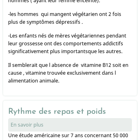
hommes ( ayant leur femme enceinte):
la
santé
-les hommes qui mangent végétarien ont 2 fois
plus de symptômes dépressifs .
-Les enfants nés de mères végétariennes pendant
leur grossesse ont des comportements addictifs
significativement plus importantsque les autres.
Il semblerait que l absence de vitamine B12 soit en
cause , vitamine trouvée exclusivement dans l
alimentation animale.
Rythme des repas et poids
En savoir plus
sur
Rythme
Une étude américaine sur 7 ans concernant 50 000