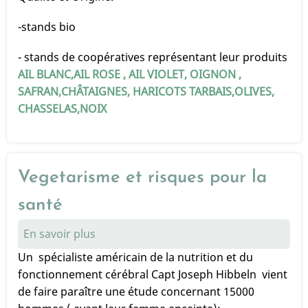
-stands bio
- stands de coopératives représentant leur produits
AIL BLANC,AIL ROSE , AIL VIOLET, OIGNON ,
SAFRAN,CHÂTAIGNES, HARICOTS TARBAIS,OLIVES,
CHASSELAS,NOIX
Vegetarisme et risques pour la
santé
En savoir plus
sur
Vegetarisme
Un spécialiste américain de la nutrition et du
et
fonctionnement cérébral Capt Joseph Hibbeln vient
risques
de faire paraître une étude concernant 15000
pour