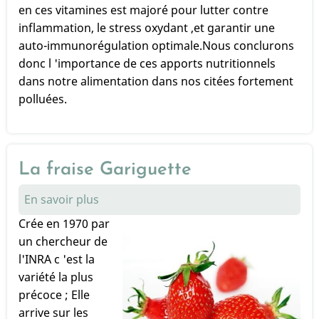
microparticules
en ces vitamines est majoré pour lutter contre
inflammation, le stress oxydant ,et garantir une
auto-immunorégulation optimale.Nous conclurons
donc l 'importance de ces apports nutritionnels
dans notre alimentation dans nos citées fortement
polluées.
La fraise Gariguette
En savoir plus
sur
La
Crée en 1970 par
fraise
un chercheur de
Gariguette
l'INRA c 'est la
variété la plus
précoce ; Elle
arrive sur les