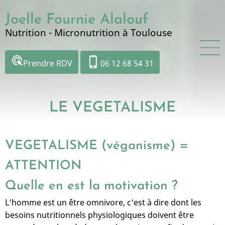
Aller
Joelle Fournie Alalouf
au
contenu
Nutrition - Micronutrition à Toulouse
principal
ads_click
phone_iphone
Prendre RDV
06 12 68 54 31
LE VEGETALISME
VEGETALISME (véganisme) =
ATTENTION
Quelle en est la motivation ?
L'homme est un être omnivore, c'est à dire dont les
besoins nutritionnels physiologiques doivent être